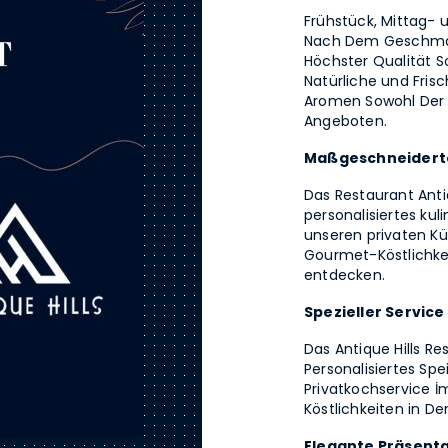
Frühstück, Mittag-
Nach Dem Geschmac
Höchster Qualität S
Natürliche und Fri
Aromen Sowohl Der T
Angeboten.
Maßgeschneiderte
Das Restaurant Antiq
personalisiertes ku
unseren privaten Kü
Gourmet-Köstlichke
entdecken.
Spezieller Servic
Das Antique Hills Re
Personalisiertes Sp
Privatkochservice İ
Köstlichkeiten in D
Elegante Präsenta