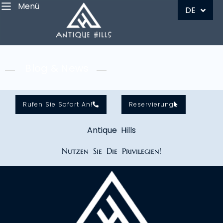
Menü
RU
DE
Blog & News
Rufen Sie Sofort An!
Reservierung
Antique Hills
Nutzen Sie Die Privilegien!