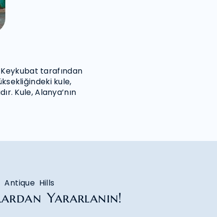
in Keykubat tarafından
ksekliğindeki kule,
ır. Kule, Alanya’nın
Antique Hills
lardan Yararlanın!