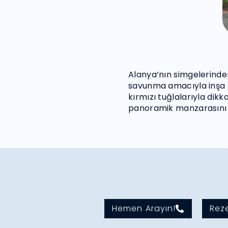
Alanya’nın simgelerinden 
savunma amacıyla inşa ed
kırmızı tuğlalarıyla dik
panoramik manzarasını iz
Hemen Arayın!
Rez