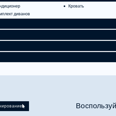
ндиционер
Кровать
мплект диванов
Воспользуй
нирование