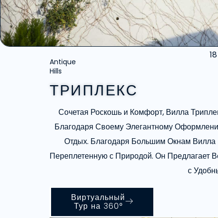
18
Antique
Hills
ТРИПЛЕКС
Сочетая Роскошь и Комфорт, Вилла Трипл
Благодаря Своему Элегантному Оформлению
Отдых. Благодаря Большим Окнам Вилла 
Переплетенную с Природой. Он Предлагает 
с Удобн
Виртуальный
Тур на 360°